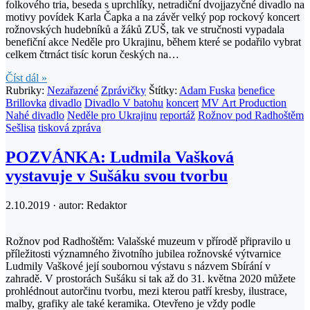
folkového tria, beseda s uprchlíky, netradiční dvojjazyčné divadlo na
motivy povídek Karla Čapka a na závěr velký pop rockový koncert
rožnovských hudebníků a žáků ZUŠ, tak ve stručnosti vypadala
benefiční akce Neděle pro Ukrajinu, během které se podařilo vybrat
celkem čtrnáct tisíc korun českých na…
Číst dál »
Rubriky:
Nezařazené
Zprávičky
Štítky:
Adam Fuska
benefice
Brillovka
divadlo
Divadlo V batohu
koncert
MV Art Production
Nahé divadlo
Neděle pro Ukrajinu
reportáž
Rožnov pod Radhoštěm
Sešlisa
tisková zpráva
POZVÁNKA: Ludmila Vašková
vystavuje v Sušáku svou tvorbu
2.10.2019 · autor:
Redaktor
Rožnov pod Radhoštěm: Valašské muzeum v přírodě připravilo u
příležitosti významného životního jubilea rožnovské výtvarnice
Ludmily Vaškové její soubornou výstavu s názvem Sbírání v
zahradě. V prostorách Sušáku si tak až do 31. května 2020 můžete
prohlédnout autorčinu tvorbu, mezi kterou patří kresby, ilustrace,
malby, grafiky ale také keramika. Otevřeno je vždy podle