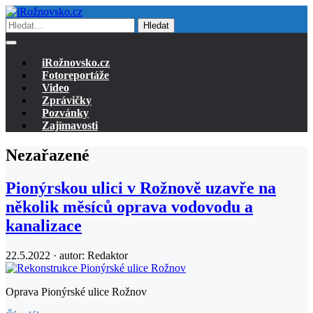
Hledat
iRožnovsko.cz
Fotoreportáže
Video
Zprávičky
Pozvánky
Zajímavosti
Nezařazené
Pionýrskou ulici v Rožnově uzavře na
několik měsíců oprava vodovodu a
kanalizace
22.5.2022 · autor:
Redaktor
Oprava Pionýrské ulice Rožnov