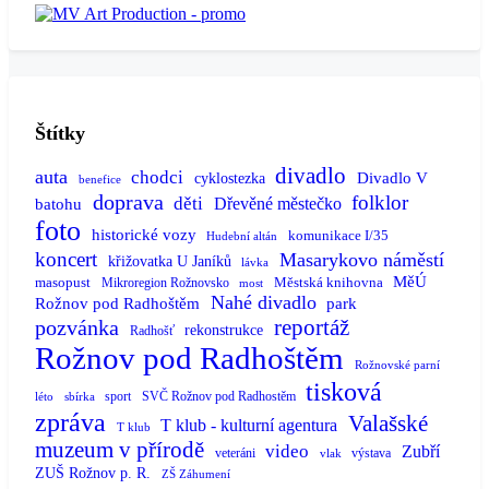
Štítky
divadlo
auta
chodci
Divadlo V
cyklostezka
benefice
doprava
folklor
děti
batohu
Dřevěné městečko
foto
historické vozy
komunikace I/35
Hudební altán
koncert
Masarykovo náměstí
křižovatka U Janíků
lávka
MěÚ
masopust
Městská knihovna
Mikroregion Rožnovsko
most
Nahé divadlo
Rožnov pod Radhoštěm
park
reportáž
pozvánka
rekonstrukce
Radhošť
Rožnov pod Radhoštěm
Rožnovské parní
tisková
sport
SVČ Rožnov pod Radhostěm
léto
sbírka
zpráva
Valašské
T klub - kulturní agentura
T klub
muzeum v přírodě
video
Zubří
veteráni
výstava
vlak
ZUŠ Rožnov p. R.
ZŠ Záhumení