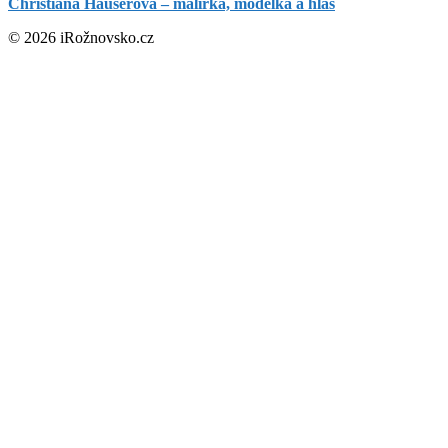
Christiana Hauserová – malířka, modelka a hlas
© 2026 iRožnovsko.cz