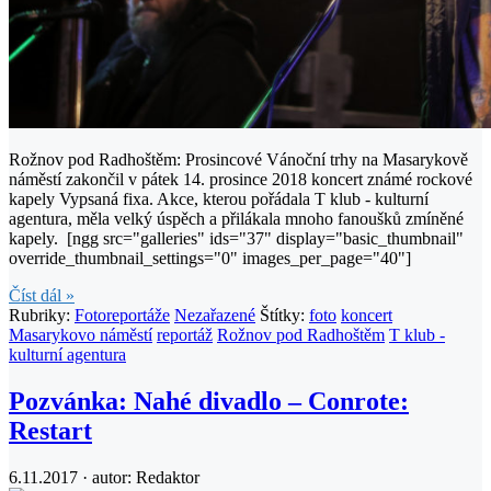
Rožnov pod Radhoštěm: Prosincové Vánoční trhy na Masarykově
náměstí zakončil v pátek 14. prosince 2018 koncert známé rockové
kapely Vypsaná fixa. Akce, kterou pořádala T klub - kulturní
agentura, měla velký úspěch a přilákala mnoho fanoušků zmíněné
kapely. [ngg src="galleries" ids="37" display="basic_thumbnail"
override_thumbnail_settings="0" images_per_page="40"]
Číst dál »
Rubriky:
Fotoreportáže
Nezařazené
Štítky:
foto
koncert
Masarykovo náměstí
reportáž
Rožnov pod Radhoštěm
T klub -
kulturní agentura
Pozvánka: Nahé divadlo – Conrote:
Restart
6.11.2017 · autor:
Redaktor