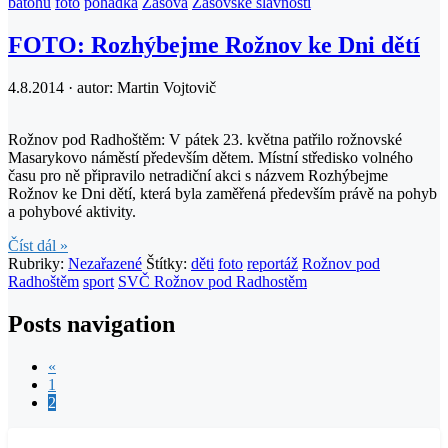
batohu
foto
pohádka
Zašová
Zašovské slavnosti
FOTO: Rozhýbejme Rožnov ke Dni dětí
4.8.2014 · autor:
Martin Vojtovič
Rožnov pod Radhoštěm: V pátek 23. května patřilo rožnovské
Masarykovo náměstí především dětem. Místní středisko volného
času pro ně připravilo netradiční akci s názvem Rozhýbejme
Rožnov ke Dni dětí, která byla zaměřená především právě na pohyb
a pohybové aktivity.
Číst dál »
Rubriky:
Nezařazené
Štítky:
děti
foto
reportáž
Rožnov pod
Radhoštěm
sport
SVČ Rožnov pod Radhostěm
Posts navigation
«
1
2