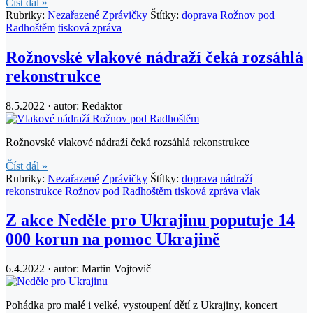
Číst dál »
Rubriky:
Nezařazené
Zprávičky
Štítky:
doprava
Rožnov pod
Radhoštěm
tisková zpráva
Rožnovské vlakové nádraží čeká rozsáhlá
rekonstrukce
8.5.2022 · autor:
Redaktor
Rožnovské vlakové nádraží čeká rozsáhlá rekonstrukce
Číst dál »
Rubriky:
Nezařazené
Zprávičky
Štítky:
doprava
nádraží
rekonstrukce
Rožnov pod Radhoštěm
tisková zpráva
vlak
Z akce Neděle pro Ukrajinu poputuje 14
000 korun na pomoc Ukrajině
6.4.2022 · autor:
Martin Vojtovič
Pohádka pro malé i velké, vystoupení dětí z Ukrajiny, koncert