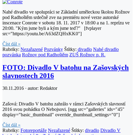
Nahé divadlo ve spolupráci se Základní uměleckou školou Rožnov
pod Radhoštěm srdečně zve na premiéru nové verze autorské
inscenace Conrote v sobotu 18. 11. 2017 v 18:00 a na 1. reprízu ve
20:00. "Kým jsme byli a kým jsme teď?" [fvplayer
src="httpss://youtu.be/A63dZQHxKK0"]
Číst dál »
Rubriky:
Nezařazené
Pozvánky
Štítky:
divadlo
Nahé divadlo
pozvánka
Rožnov pod Radhoštěm
ZUŠ Rožnov p. R.
FOTO: Divadlo V batohu na Zašovských
slavnostech 2016
30.11.2016 · autor:
Redaktor
Zašová: Divadlo V batohu zahrálo v rámci Zašovských slavností
2016 svou pohádku O Nebojsovi. [ngg src="galleries" ids="45"
display="basic_thumbnail" override_thumbnail_settings="0"]
Číst dál »
Rubriky:
Fotoreportáže
Nezařazené
Štítky:
divadlo
Divadlo V