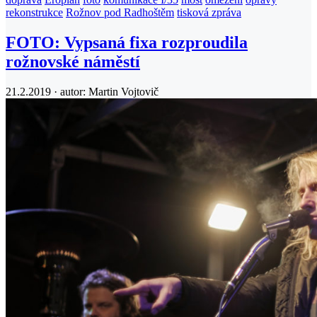
rekonstrukce
Rožnov pod Radhoštěm
tisková zpráva
FOTO: Vypsaná fixa rozproudila
rožnovské náměstí
21.2.2019 · autor:
Martin Vojtovič