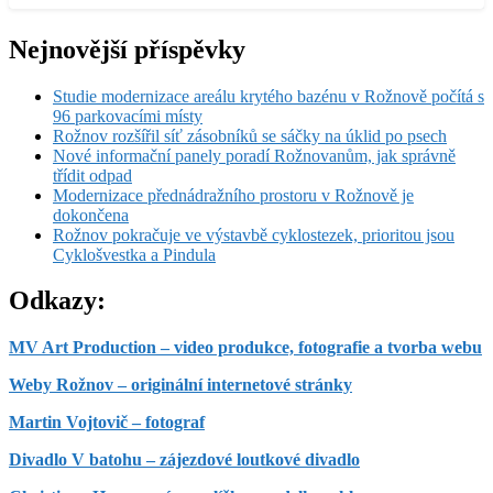
Nejnovější příspěvky
Studie modernizace areálu krytého bazénu v Rožnově počítá s
96 parkovacími místy
Rožnov rozšířil síť zásobníků se sáčky na úklid po psech
Nové informační panely poradí Rožnovanům, jak správně
třídit odpad
Modernizace přednádražního prostoru v Rožnově je
dokončena
Rožnov pokračuje ve výstavbě cyklostezek, prioritou jsou
Cyklošvestka a Pindula
Odkazy:
MV Art Production – video produkce, fotografie a tvorba webu
Weby Rožnov – originální internetové stránky
Martin Vojtovič – fotograf
Divadlo V batohu – zájezdové loutkové divadlo