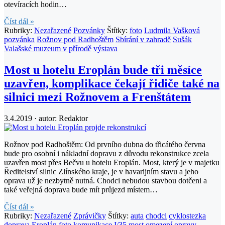
otevíracích hodin…
Číst dál »
Rubriky:
Nezařazené
Pozvánky
Štítky:
foto
Ludmila Vašková
pozvánka
Rožnov pod Radhoštěm
Sbírání v zahradě
Sušák
Valašské muzeum v přírodě
výstava
Most u hotelu Eroplán bude tři měsíce
uzavřen, komplikace čekají řidiče také na
silnici mezi Rožnovem a Frenštátem
3.4.2019 · autor:
Redaktor
Rožnov pod Radhoštěm: Od prvního dubna do třicátého června
bude pro osobní i nákladní dopravu z důvodu rekonstrukce zcela
uzavřen most přes Bečvu u hotelu Eroplán. Most, který je v majetku
Ředitelství silnic Zlínského kraje, je v havarijním stavu a jeho
oprava už je nezbytně nutná. Chodci nebudou stavbou dotčeni a
také veřejná doprava bude mít průjezd místem…
Číst dál »
Rubriky:
Nezařazené
Zprávičky
Štítky:
auta
chodci
cyklostezka
doprava
Eroplán
foto
komunikace I/35
most
omezení
opravy