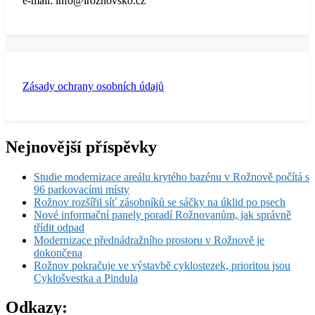
e-mail: info@iroznovsko.cz
Zásady ochrany osobních údajů
Nejnovější příspěvky
Studie modernizace areálu krytého bazénu v Rožnově počítá s
96 parkovacími místy
Rožnov rozšířil síť zásobníků se sáčky na úklid po psech
Nové informační panely poradí Rožnovanům, jak správně
třídit odpad
Modernizace přednádražního prostoru v Rožnově je
dokončena
Rožnov pokračuje ve výstavbě cyklostezek, prioritou jsou
Cyklošvestka a Pindula
Odkazy: