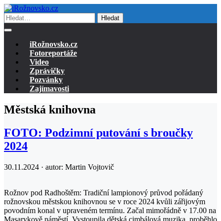
Hledat
iRožnovsko.cz
Fotoreportáže
Video
Zprávičky
Pozvánky
Zajímavosti
Městská knihovna
FOTO: Podzimní putování s broučky
2024
30.11.2024 · autor:
Martin Vojtovič
Rožnov pod Radhoštěm: Tradiční lampionový průvod pořádaný
rožnovskou městskou knihovnou se v roce 2024 kvůli zářijovým
povodním konal v upraveném termínu. Začal mimořádně v 17.00 na
Masarykově náměstí. Vystoupila dětská cimbálová muzika, proběhlo