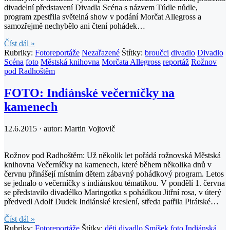
divadelní představení Divadla Scéna s názvem Túdle nůdle,
program zpestřila světelná show v podání Morčat Allegross a
samozřejmě nechybělo ani čtení pohádek…
Číst dál »
Rubriky:
Fotoreportáže
Nezařazené
Štítky:
broučci
divadlo
Divadlo
Scéna
foto
Městská knihovna
Morčata Allegross
reportáž
Rožnov
pod Radhoštěm
FOTO: Indiánské večerníčky na
kamenech
12.6.2015 · autor:
Martin Vojtovič
Rožnov pod Radhoštěm: Už několik let pořádá rožnovská Městská
knihovna Večerníčky na kamenech, které během několika dnů v
červnu přinášejí místním dětem zábavný pohádkový program. Letos
se jednalo o večerníčky s indiánskou tématikou. V pondělí 1. června
se představilo divadélko Maringotka s pohádkou Jitřní rosa, v úterý
předvedl Adolf Dudek Indiánské kreslení, středa patřila Pirátské…
Číst dál »
Rubriky:
Fotoreportáže
Štítky:
děti
divadlo Smíšek
foto
Indiánská