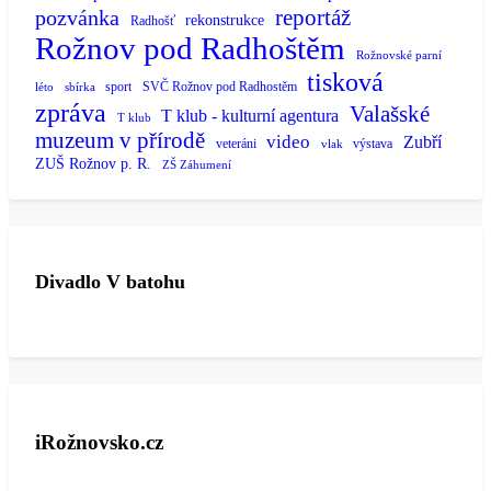
reportáž
pozvánka
rekonstrukce
Radhošť
Rožnov pod Radhoštěm
Rožnovské parní
tisková
sport
SVČ Rožnov pod Radhostěm
léto
sbírka
zpráva
Valašské
T klub - kulturní agentura
T klub
muzeum v přírodě
video
Zubří
veteráni
výstava
vlak
ZUŠ Rožnov p. R.
ZŠ Záhumení
Divadlo V batohu
iRožnovsko.cz