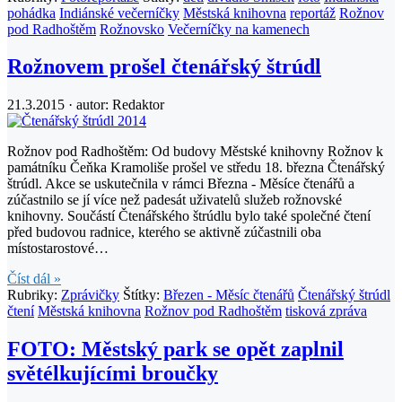
pohádka
Indiánské večerníčky
Městská knihovna
reportáž
Rožnov
pod Radhoštěm
Rožnovsko
Večerníčky na kamenech
Rožnovem prošel čtenářský štrúdl
21.3.2015 · autor:
Redaktor
Rožnov pod Radhoštěm: Od budovy Městské knihovny Rožnov k
památníku Čeňka Kramoliše prošel ve středu 18. března Čtenářský
štrúdl. Akce se uskutečnila v rámci Března - Měsíce čtenářů a
zúčastnilo se jí více než padesát uživatelů služeb rožnovské
knihovny. Součástí Čtenářského štrúdlu bylo také společné čtení
před budovou radnice, kterého se aktivně zúčastnili oba
místostarostové…
Číst dál »
Rubriky:
Zprávičky
Štítky:
Březen - Měsíc čtenářů
Čtenářský štrúdl
čtení
Městská knihovna
Rožnov pod Radhoštěm
tisková zpráva
FOTO: Městský park se opět zaplnil
světélkujícími broučky