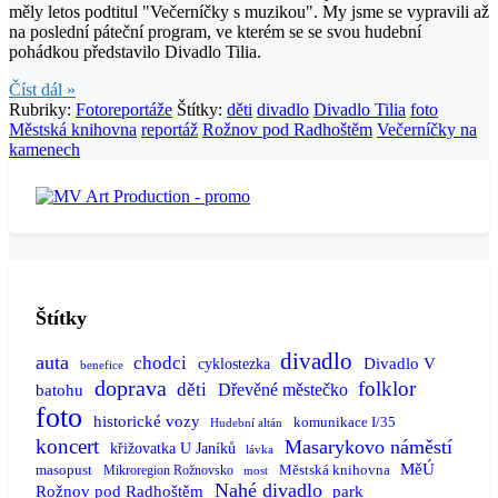
měly letos podtitul "Večerníčky s muzikou". My jsme se vypravili až
na poslední páteční program, ve kterém se se svou hudební
pohádkou představilo Divadlo Tilia.
Číst dál »
Rubriky:
Fotoreportáže
Štítky:
děti
divadlo
Divadlo Tilia
foto
Městská knihovna
reportáž
Rožnov pod Radhoštěm
Večerníčky na
kamenech
Štítky
divadlo
auta
chodci
Divadlo V
cyklostezka
benefice
doprava
folklor
děti
batohu
Dřevěné městečko
foto
historické vozy
komunikace I/35
Hudební altán
koncert
Masarykovo náměstí
křižovatka U Janíků
lávka
MěÚ
masopust
Městská knihovna
Mikroregion Rožnovsko
most
Nahé divadlo
Rožnov pod Radhoštěm
park