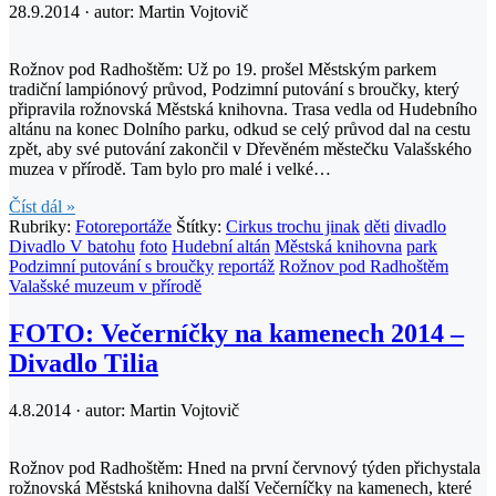
28.9.2014 · autor:
Martin Vojtovič
Rožnov pod Radhoštěm: Už po 19. prošel Městským parkem
tradiční lampiónový průvod, Podzimní putování s broučky, který
připravila rožnovská Městská knihovna. Trasa vedla od Hudebního
altánu na konec Dolního parku, odkud se celý průvod dal na cestu
zpět, aby své putování zakončil v Dřevěném městečku Valašského
muzea v přírodě. Tam bylo pro malé i velké…
Číst dál »
Rubriky:
Fotoreportáže
Štítky:
Cirkus trochu jinak
děti
divadlo
Divadlo V batohu
foto
Hudební altán
Městská knihovna
park
Podzimní putování s broučky
reportáž
Rožnov pod Radhoštěm
Valašské muzeum v přírodě
FOTO: Večerníčky na kamenech 2014 –
Divadlo Tilia
4.8.2014 · autor:
Martin Vojtovič
Rožnov pod Radhoštěm: Hned na první červnový týden přichystala
rožnovská Městská knihovna další Večerníčky na kamenech, které