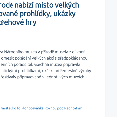
odě nabízí místo velkých
ované prohlídky, ukázky
třehové hry
a Národního muzea v přírodě musela z důvodů
u omezit pořádání velkých akcí s předpokládanou
denních pořadů tak všechna muzea připravila
matickými prohlídkami, ukázkami řemeslné výroby
festivaly připravované v jednotlivých muzeích
 městečko
folklor
pozvánka
Rožnov pod Radhoštěm