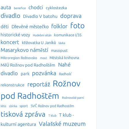
auta
chodci
cyklostezka
benefice
divadlo
doprava
Divadlo V batohu
foto
folklor
děti
Dřevěné městečko
historické vozy
komunikace I/35
Hudební altán
koncert
křižovatka U Janíků
lávka
Masarykovo náměstí
masopust
Městská knihovna
Mikroregion Rožnovsko
most
Nahé
MěÚ Rožnov pod Radhoštěm
pozvánka
divadlo
park
Radhošť
Rožnov
reportáž
rekonstrukce
pod Radhoštěm
Rožnovské parní
sport
SVČ Rožnov pod Radhostěm
léto
sbírka
tisková zpráva
T klub -
T klub
Valašské muzeum
kulturní agentura