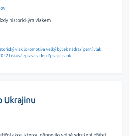
 jízdy historickým vlakem
storický vlak
lokomotiva Velký býček
nádraží
parní vlak
 2022
tisková zpráva
video
Zpívající vlak
 Ukrajinu
fiční akce, kterou připravilo volné sdružení přátel