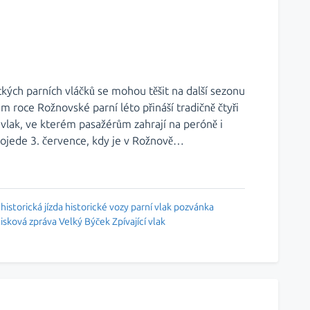
kých parních vláčků se mohou těšit na další sezonu
 roce Rožnovské parní léto přináší tradičně čtyři
cí vlak, ve kterém pasažérům zahrají na peróně i
 pojede 3. července, kdy je v Rožnově…
historická jízda
historické vozy
parní vlak
pozvánka
tisková zpráva
Velký Býček
Zpívající vlak