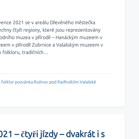
vence 2021 se v areálu Dřevěného městečka
echny čtyři regiony, které jsou reprezentovány
árodního muzea v přírodě – Hanáckým muzeem v
uzeem v přírodě Zubrnice a Valašským muzeem v
 folkloru, tradičních…
o
folklor
pozvánka
Rožnov pod Radhoštěm
Valašské
1 – čtyři jízdy – dvakrát i s