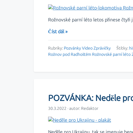
Rožnovské parní léto letos přinese čtyři
Číst dál »
Rubriky:
Pozvánky
Video
Zprávičky
Štítky:
hi
Rožnov pod Radhoštěm
Rožnovské parní léto
POZVÁNKA: Neděle pro
30.3.2022 · autor:
Redaktor
Neděle pro Ukrajinu, tak se jmenuje bene