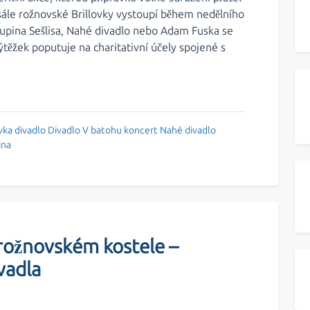
 sále rožnovské Brillovky vystoupí během nedělního
upina Sešlisa, Nahé divadlo nebo Adam Fuska se
ýtěžek poputuje na charitativní účely spojené s
vka
divadlo
Divadlo V batohu
koncert
Nahé divadlo
ina
ožnovském kostele –
vadla