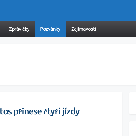
Zprávičky
Pozvánky
Zajímavosti
os přinese čtyři jízdy