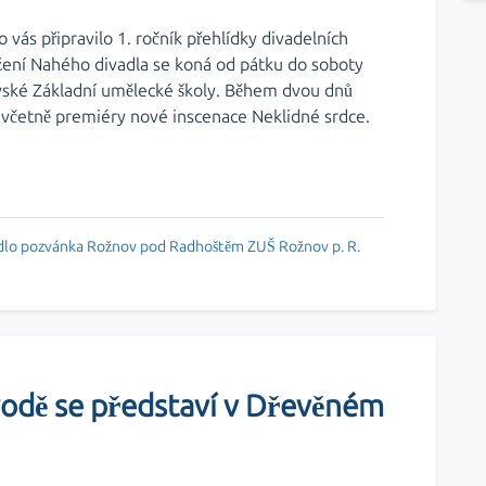
ás připravilo 1. ročník přehlídky divadelních
žení Nahého divadla se koná od pátku do soboty
ovské Základní umělecké školy. Během dvou dnů
včetně premiéry nové inscenace Neklidné srdce.
dlo
pozvánka
Rožnov pod Radhoštěm
ZUŠ Rožnov p. R.
odě se představí v Dřevěném