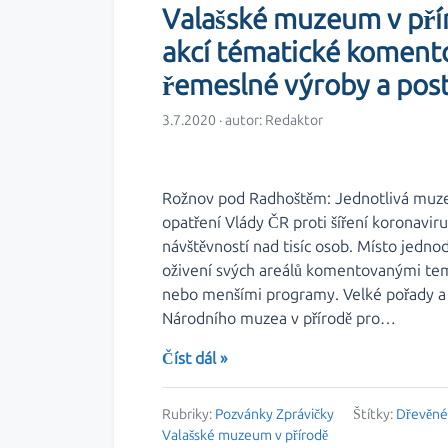
Valašské muzeum v přír
akcí tématické koment
řemeslné výroby a pos
3.7.2020 · autor:
Redaktor
Rožnov pod Radhoštěm: Jednotlivá muze
opatření Vlády ČR proti šíření koronavir
návštěvností nad tisíc osob. Místo jedno
oživení svých areálů komentovanými te
nebo menšími programy. Velké pořady a 
Národního muzea v přírodě pro…
Číst dál »
Rubriky:
Pozvánky
Zprávičky
Štítky:
Dřevěné
Valašské muzeum v přírodě