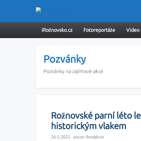
iRožnovsko.cz
Fotoreportáže
Video
Pozvánky
Pozvánky na zajímavé akce
Rožnovské parní léto let
historickým vlakem
26.5.2022 · autor:
Redaktor