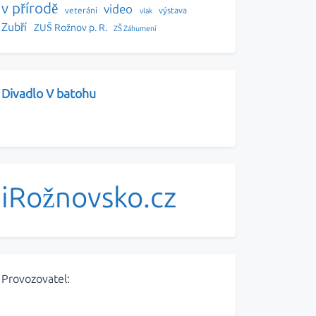
v přírodě
video
veteráni
výstava
vlak
Zubří
ZUŠ Rožnov p. R.
ZŠ Záhumení
Divadlo V batohu
iRožnovsko.cz
Provozovatel: