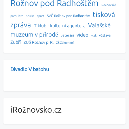
Rožnov pod Radhoštěm
Rožnovské
tisková
SVČ Rožnov pod Radhostěm
parní léto
sbírka
sport
zpráva
Valašské
T klub - kulturní agentura
muzeum v přírodě
video
veteráni
výstava
vlak
Zubří
ZUŠ Rožnov p. R.
ZŠ Záhumení
Divadlo V batohu
iRožnovsko.cz