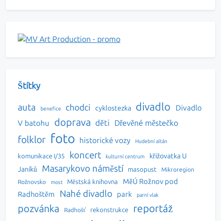
Štítky
divadlo
auta
chodci
Divadlo
cyklostezka
benefice
doprava
děti
Dřevěné městečko
V batohu
foto
folklor
historické vozy
Hudební altán
koncert
křižovatka U
komunikace I/35
kulturní centrum
Masarykovo náměstí
Janíků
masopust
Mikroregion
MěÚ Rožnov pod
Městská knihovna
Rožnovsko
most
Nahé divadlo
Radhoštěm
park
parní vlak
reportáž
pozvánka
rekonstrukce
Radhošť