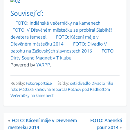
Související:
FOTO: Indiánské večerníčky na kamenech
FOTO: V Dřevěném městečku se probíral Slabikář
devatera řemesel
FOTO: Kácení máje v
Dřevěném městečku 2014
FOTO: Divadlo V
batohu na Zašovských slavnostech 2016
FOTO:
Dirty Sound Magnet v T klubu
Powered by
YARPP
.
Rubriky:
Fotoreportáže
Štítky:
děti
divadlo
Divadlo Tilia
foto
Městská knihovna
reportáž
Rožnov pod Radhoštěm
Večerníčky na kamenech
«
FOTO: Kácení máje v Dřevěném
FOTO: Anenská
městečku 2014
pouť 2014
»