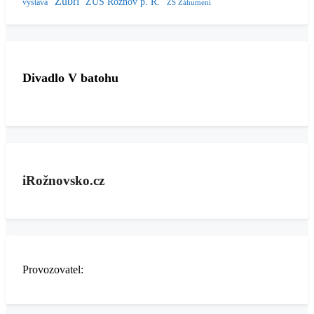
Zubří
ZUŠ Rožnov p. R.
výstava
ZŠ Záhumení
Divadlo V batohu
iRožnovsko.cz
Provozovatel: