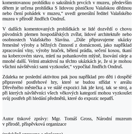
komentovanou prohlídku o sakrálních prvcích v muzeu, především
dětem je určena prohlídka S lidovou písničkou Valašskou dědinou
nebo čtení pohádek v muzeu,“ uvedl generální ředitel Valašského
muzea v přírodě Jindřich Ondruš.
V dalších komentovaných prohlídkách se lidé dozvědí o chovu
původních plemen hospodářských zvířat, lidové architektuře nebo
osobnostech Valašského Slavína. „Dále připravujeme ukázky
řemeslné výroby a běžných činností z domácnosti, jako například
zpracování vlny, výroby hraček, bělení prádla, sečení kosou, tkaní
na kobercovém stavu, mletí na pohankovém mlýně, lisování oleje a
mnohé další. Velmi atraktivní na těchto ukázkách je, že si je mohou
všichni návštěvníci sami vyzkoušet,“ vypočítal Jindřich Ondruš.
Zdaleka ne poslední aktivitou pak jsou například pro děti i dospělé
připravené postřehové hry, které se budou střídat v areálu
Dřevěného městečka a ve stálé expozici Jak jde kroj, tak se stroj, a
při kterých návštěvníci všech věkových kategorií mohou vyzkoušet
svůj postřeh při hledání předmětů, které do expozic nepatří.
Autor tiskové zprávy: Mgr. Tomáš Gross, Národní muzeum
v přírodě, příspěvková organizace