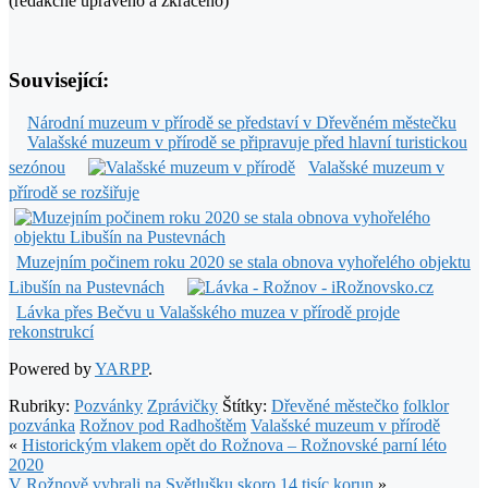
(redakčně upraveno a zkráceno)
Související:
Národní muzeum v přírodě se představí v Dřevěném městečku
Valašské muzeum v přírodě se připravuje před hlavní turistickou
sezónou
Valašské muzeum v
přírodě se rozšiřuje
Muzejním počinem roku 2020 se stala obnova vyhořelého objektu
Libušín na Pustevnách
Lávka přes Bečvu u Valašského muzea v přírodě projde
rekonstrukcí
Powered by
YARPP
.
Rubriky:
Pozvánky
Zprávičky
Štítky:
Dřevěné městečko
folklor
pozvánka
Rožnov pod Radhoštěm
Valašské muzeum v přírodě
«
Historickým vlakem opět do Rožnova – Rožnovské parní léto
2020
V Rožnově vybrali na Světlušku skoro 14 tisíc korun
»