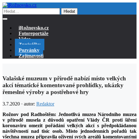
Hledat
iRožnovsko.cz
Fotoreportáže
Video
Zprávičky
Pozvánky
Zajímavosti
Valašské muzeum v přírodě nabízí místo velkých
akcí tématické komentované prohlídky, ukázky
řemeslné výroby a postřehové hry
3.7.2020 · autor:
Redaktor
Rožnov pod Radhoštěm: Jednotlivá muzea Národního muzea
v přírodě musela z důvodů opatření Vlády ČR proti šíření
koronaviru omezit pořádání velkých akcí s předpokládanou
návštěvností nad tisíc osob. Místo jednodenních pořadů tak
všechna muzea připravila oživení svých areálů komentovanými