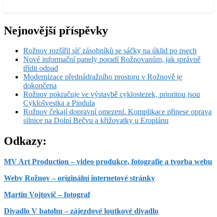
Nejnovější příspěvky
Rožnov rozšířil síť zásobníků se sáčky na úklid po psech
Nové informační panely poradí Rožnovanům, jak správně
třídit odpad
Modernizace přednádražního prostoru v Rožnově je
dokončena
Rožnov pokračuje ve výstavbě cyklostezek, prioritou jsou
Cyklošvestka a Pindula
Rožnov čekají dopravní omezení. Komplikace přinese oprava
silnice na Dolní Bečvu a křižovatky u Eroplánu
Odkazy:
MV Art Production – video produkce, fotografie a tvorba webu
Weby Rožnov – originální internetové stránky
Martin Vojtovič – fotograf
Divadlo V batohu – zájezdové loutkové divadlo