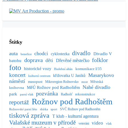
Štítky
divadlo
auta
chodci
Divadlo V
cyklostezka
benefice
doprava
folklor
děti
batohu
Dřevěné městečko
foto
historické vozy
komunikace I/35
Hudební altán
koncert
Masarykovo
křižovatka U Janíků
kulturní centrum
náměstí
masopust
Městská
Mikroregion Rožnovsko
most
Nahé divadlo
MěÚ Rožnov pod Radhoštěm
knihovna
pozvánka
park
rekonstrukce
Radhošť
parní vlak
Rožnov pod Radhoštěm
reportáž
SVČ Rožnov pod Radhostěm
Rožnovské parní léto
sbírka
sport
tisková zpráva
T klub - kulturní agentura
Valašské muzeum v přírodě
video
veteráni
vlak