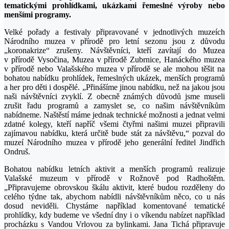
tematickými prohlídkami, ukázkami řemeslné výroby nebo
menšími programy.
Velké pořady a festivaly připravované v jednotlivých muzeích
Národního muzea v přírodě pro letní sezonu jsou z důvodu
„koronakrize“ zrušeny. Návštěvníci, kteří zavítají do Muzea
v přírodě Vysočina, Muzea v přírodě Zubrnice, Hanáckého muzea
v přírodě nebo Valašského muzea v přírodě se ale mohou těšit na
bohatou nabídku prohlídek, řemeslných ukázek, menších programů
a her pro děti i dospělé. „Přinášíme jinou nabídku, než na jakou jsou
naši návštěvníci zvyklí. Z obecně známých důvodů jsme museli
zrušit řadu programů a zamyslet se, co našim návštěvníkům
nabídneme. Naštěstí máme jednak technické možnosti a jednat velmi
zdatné kolegy, kteří napříč všemi čtyřmi našimi muzei připravili
zajímavou nabídku, která určitě bude stát za návštěvu,“ pozval do
muzeí Národního muzea v přírodě jeho generální ředitel Jindřich
Ondruš.
Bohatou nabídku letních aktivit a menších programů realizuje
Valašské muzeum v přírodě v Rožnově pod Radhoštěm.
„Připravujeme obrovskou škálu aktivit, které budou rozděleny do
celého týdne tak, abychom nabídli návštěvníkům něco, co u nás
dosud neviděli. Chystáme například komentované tematické
prohlídky, kdy budeme ve všední dny i o víkendu nabízet například
procházku s Vandou Vrlovou za bylinkami. Jana Tichá připravuje