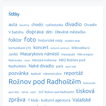
Štítky
divadlo
auta
chodci
Divadlo
cyklostezka
benefice
doprava
děti
Dřevěné městečko
V batohu
foto
folklor
historické vozy
Hudební altán
koncert
křižovatka U
komunikace I/35
kulturní centrum
Masarykovo náměstí
Janíků
masopust
Mikroregion
MěÚ Rožnov pod
Městská knihovna
Rožnovsko
most
Nahé divadlo
Radhoštěm
park
parní vlak
reportáž
pozvánka
rekonstrukce
Radhošť
Rožnov pod Radhoštěm
Rožnovské
tisková
SVČ Rožnov pod Radhostěm
parní léto
sbírka
sport
zpráva
Valašské
T klub - kulturní agentura