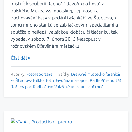
místních souborů Radhošť, Javořina a hostů z
polského Muzea wsi opolskiej, rej masek a
pochovávání basy v podání fašankářů ze Študlova, k
tomu mnoho stánků se zabijačkovými specialitami a
soutěže o nejlepší valašskou klobásu či tlačenku, tak
vypadal v sobotu 7. února 2015 Masopust v
rožnovském Dřevěném městečku.
Číst dál »
Rubriky:
Fotoreportáže
Štítky:
Dřevěné městečko
fašankáři
ze Študlova
folklor
foto
Javořina
masopust
Radhošť
reportáž
Rožnov pod Radhoštěm
Valašské muzeum v přírodě