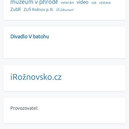
muzeum v přírodě
video
veteráni
výstava
vlak
Zubří
ZUŠ Rožnov p. R.
ZŠ Záhumení
Divadlo V batohu
iRožnovsko.cz
Provozovatel: