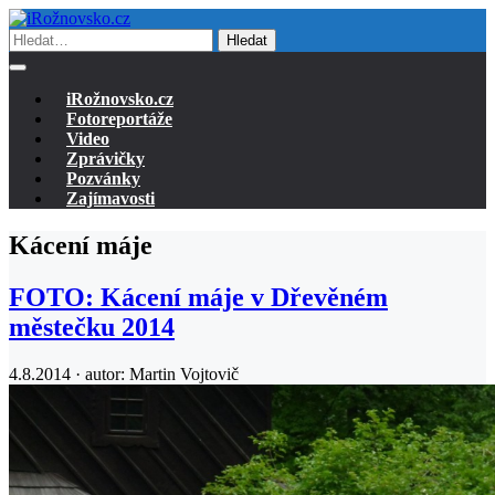
Hledat
iRožnovsko.cz
Fotoreportáže
Video
Zprávičky
Pozvánky
Zajímavosti
Kácení máje
FOTO: Kácení máje v Dřevěném
městečku 2014
4.8.2014 · autor:
Martin Vojtovič