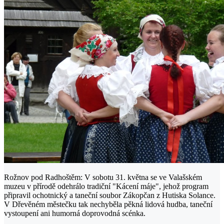
Rožnov pod Radhoštěm: V sobotu 31. května se ve Valašském
muzeu v přírodě odehrálo tradiční "Kácení máje", jehož program
připravil ochotnický a taneční soubor Zákopčan z Hutiska Solance.
V Dřevěném městečku tak nechyběla pěkná lidová hudba, taneční
vystoupení ani humorná doprovodná scénka.