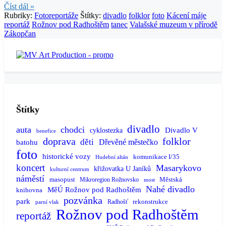
Číst dál »
Rubriky:
Fotoreportáže
Štítky:
divadlo
folklor
foto
Kácení máje
reportáž
Rožnov pod Radhoštěm
tanec
Valašské muzeum v přírodě
Zákopčan
Štítky
divadlo
auta
chodci
Divadlo V
cyklostezka
benefice
doprava
folklor
děti
batohu
Dřevěné městečko
foto
historické vozy
komunikace I/35
Hudební altán
koncert
Masarykovo
křižovatka U Janíků
kulturní centrum
náměstí
masopust
Městská
Mikroregion Rožnovsko
most
Nahé divadlo
MěÚ Rožnov pod Radhoštěm
knihovna
pozvánka
park
rekonstrukce
Radhošť
parní vlak
Rožnov pod Radhoštěm
reportáž