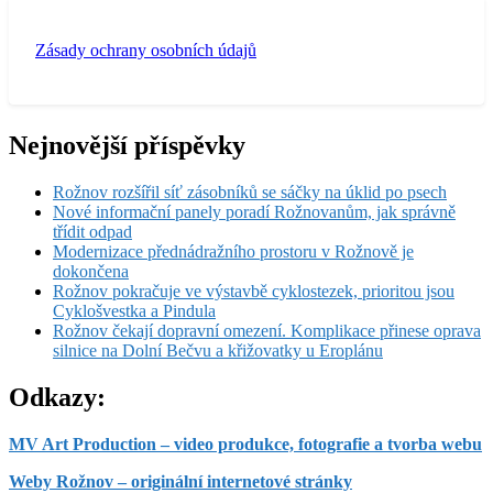
Zásady ochrany osobních údajů
Nejnovější příspěvky
Rožnov rozšířil síť zásobníků se sáčky na úklid po psech
Nové informační panely poradí Rožnovanům, jak správně
třídit odpad
Modernizace přednádražního prostoru v Rožnově je
dokončena
Rožnov pokračuje ve výstavbě cyklostezek, prioritou jsou
Cyklošvestka a Pindula
Rožnov čekají dopravní omezení. Komplikace přinese oprava
silnice na Dolní Bečvu a křižovatky u Eroplánu
Odkazy:
MV Art Production – video produkce, fotografie a tvorba webu
Weby Rožnov – originální internetové stránky