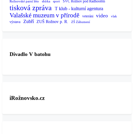
SVČ Rožnov pod Radhostěm
Rožnovské parní léto
sbírka
sport
tisková zpráva
T klub - kulturní agentura
Valašské muzeum v přírodě
video
veteráni
vlak
Zubří
ZUŠ Rožnov p. R.
výstava
ZŠ Záhumení
Divadlo V batohu
iRožnovsko.cz