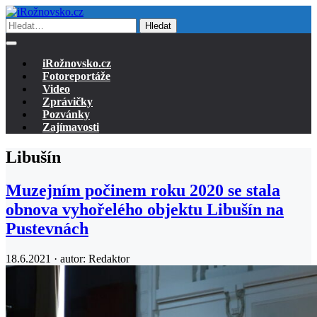
Hledat
iRožnovsko.cz
Fotoreportáže
Video
Zprávičky
Pozvánky
Zajímavosti
Libušín
Muzejním počinem roku 2020 se stala
obnova vyhořelého objektu Libušín na
Pustevnách
18.6.2021 · autor:
Redaktor