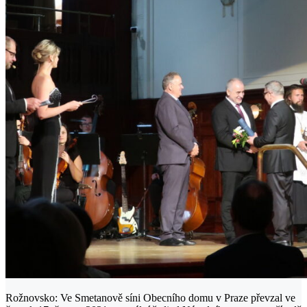
Rožnovsko: Ve Smetanově síni Obecního domu v Praze převzal ve