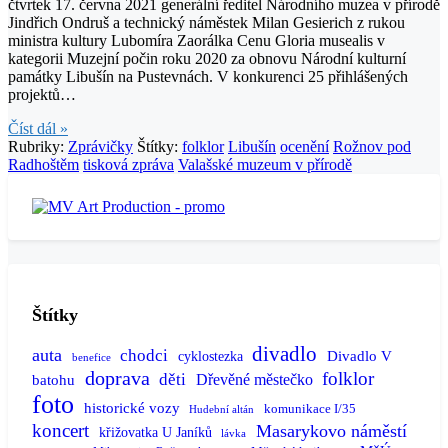
čtvrtek 17. června 2021 generální ředitel Národního muzea v přírodě
Jindřich Ondruš a technický náměstek Milan Gesierich z rukou
ministra kultury Lubomíra Zaorálka Cenu Gloria musealis v
kategorii Muzejní počin roku 2020 za obnovu Národní kulturní
památky Libušín na Pustevnách. V konkurenci 25 přihlášených
projektů…
Číst dál »
Rubriky:
Zprávičky
Štítky:
folklor
Libušín
ocenění
Rožnov pod
Radhoštěm
tisková zpráva
Valašské muzeum v přírodě
Štítky
divadlo
auta
chodci
Divadlo V
cyklostezka
benefice
doprava
folklor
děti
batohu
Dřevěné městečko
foto
historické vozy
komunikace I/35
Hudební altán
koncert
Masarykovo náměstí
křižovatka U Janíků
lávka