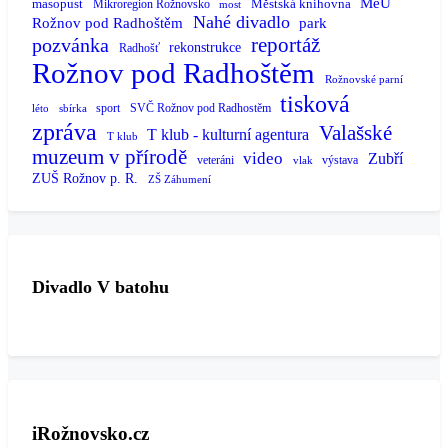
MěÚ
masopust
Městská knihovna
Mikroregion Rožnovsko
most
Nahé divadlo
Rožnov pod Radhoštěm
park
reportáž
pozvánka
rekonstrukce
Radhošť
Rožnov pod Radhoštěm
Rožnovské parní
tisková
sport
SVČ Rožnov pod Radhostěm
léto
sbírka
zpráva
Valašské
T klub - kulturní agentura
T klub
muzeum v přírodě
video
Zubří
veteráni
výstava
vlak
ZUŠ Rožnov p. R.
ZŠ Záhumení
Divadlo V batohu
iRožnovsko.cz