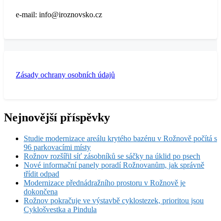
e-mail: info@iroznovsko.cz
Zásady ochrany osobních údajů
Nejnovější příspěvky
Studie modernizace areálu krytého bazénu v Rožnově počítá s
96 parkovacími místy
Rožnov rozšířil síť zásobníků se sáčky na úklid po psech
Nové informační panely poradí Rožnovanům, jak správně
třídit odpad
Modernizace přednádražního prostoru v Rožnově je
dokončena
Rožnov pokračuje ve výstavbě cyklostezek, prioritou jsou
Cyklošvestka a Pindula