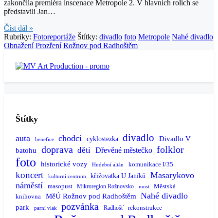
zakončila premiéra inscenace Metropole 2. V hlavních rolích se
představili Jan…
Číst dál »
Rubriky:
Fotoreportáže
Štítky:
divadlo
foto
Metropole
Nahé divadlo
Obnažení
Prozření
Rožnov pod Radhoštěm
Štítky
divadlo
auta
chodci
Divadlo V
cyklostezka
benefice
doprava
folklor
děti
batohu
Dřevěné městečko
foto
historické vozy
komunikace I/35
Hudební altán
koncert
Masarykovo
křižovatka U Janíků
kulturní centrum
náměstí
masopust
Městská
Mikroregion Rožnovsko
most
Nahé divadlo
MěÚ Rožnov pod Radhoštěm
knihovna
pozvánka
park
rekonstrukce
Radhošť
parní vlak