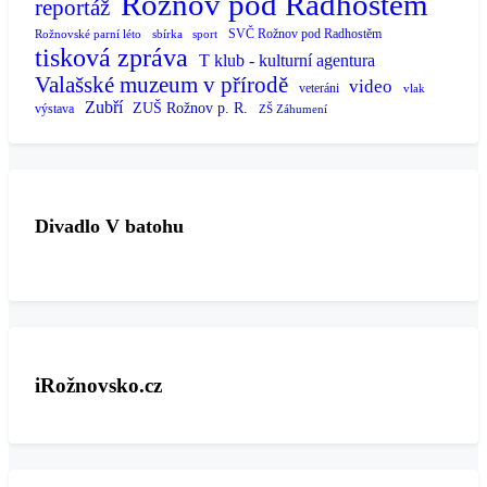
Rožnov pod Radhoštěm
reportáž
SVČ Rožnov pod Radhostěm
Rožnovské parní léto
sbírka
sport
tisková zpráva
T klub - kulturní agentura
Valašské muzeum v přírodě
video
veteráni
vlak
Zubří
ZUŠ Rožnov p. R.
výstava
ZŠ Záhumení
Divadlo V batohu
iRožnovsko.cz