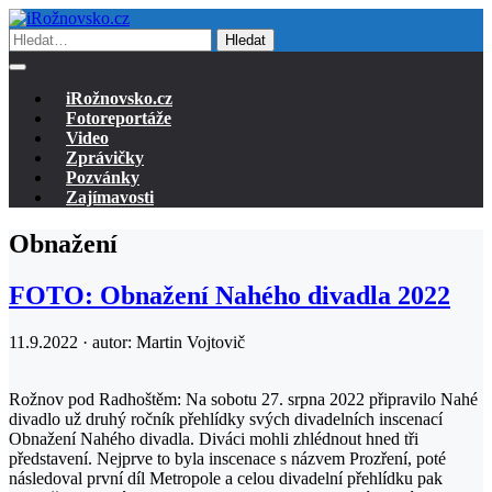
Hledat
iRožnovsko.cz
Fotoreportáže
Video
Zprávičky
Pozvánky
Zajímavosti
Obnažení
FOTO: Obnažení Nahého divadla 2022
11.9.2022 · autor:
Martin Vojtovič
Rožnov pod Radhoštěm: Na sobotu 27. srpna 2022 připravilo Nahé
divadlo už druhý ročník přehlídky svých divadelních inscenací
Obnažení Nahého divadla. Diváci mohli zhlédnout hned tři
představení. Nejprve to byla inscenace s názvem Prozření, poté
následoval první díl Metropole a celou divadelní přehlídku pak