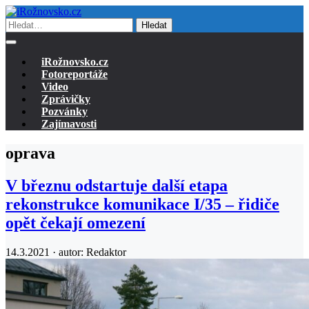
Hledat
iRožnovsko.cz
Fotoreportáže
Video
Zprávičky
Pozvánky
Zajímavosti
oprava
V březnu odstartuje další etapa
rekonstrukce komunikace I/35 – řidiče
opět čekají omezení
14.3.2021 · autor:
Redaktor