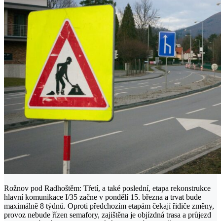
Rožnov pod Radhoštěm: Třetí, a také poslední, etapa rekonstrukce
hlavní komunikace I/35 začne v pondělí 15. března a trvat bude
maximálně 8 týdnů. Oproti předchozím etapám čekají řidiče změny,
provoz nebude řízen semafory, zajištěna je objízdná trasa a průjezd