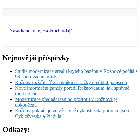
Zásady ochrany osobních údajů
Nejnovější příspěvky
Studie modernizace areálu krytého bazénu v Rožnově počítá s
96 parkovacími místy
Rožnov rozšířil síť zásobníků se sáčky na úklid po psech
Nové informační panely poradí Rožnovanům, jak správně
třídit odpad
Modernizace přednádražního prostoru v Rožnově je
dokončena
Rožnov pokračuje ve výstavbě cyklostezek, prioritou jsou
Cyklošvestka a Pindula
Odkazy: