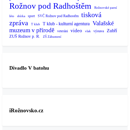
Rožnov pod Radhoštěm
Rožnovské parní
tisková
sport
SVČ Rožnov pod Radhostěm
léto
sbírka
zpráva
Valašské
T klub - kulturní agentura
T klub
muzeum v přírodě
video
Zubří
veteráni
výstava
vlak
ZUŠ Rožnov p. R.
ZŠ Záhumení
Divadlo V batohu
iRožnovsko.cz