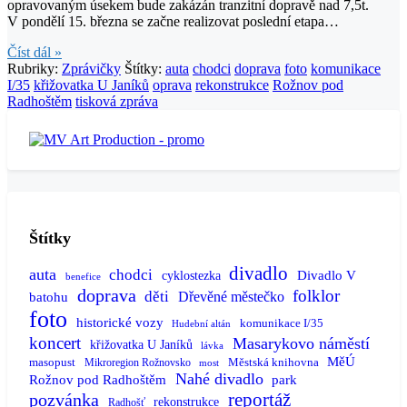
opravovaným úsekem bude zakázán tranzitní dopravě nad 7,5t.
V pondělí 15. března se začne realizovat poslední etapa…
Číst dál »
Rubriky:
Zprávičky
Štítky:
auta
chodci
doprava
foto
komunikace
I/35
křižovatka U Janíků
oprava
rekonstrukce
Rožnov pod
Radhoštěm
tisková zpráva
Štítky
divadlo
auta
chodci
Divadlo V
cyklostezka
benefice
doprava
folklor
děti
batohu
Dřevěné městečko
foto
historické vozy
komunikace I/35
Hudební altán
koncert
Masarykovo náměstí
křižovatka U Janíků
lávka
MěÚ
masopust
Městská knihovna
Mikroregion Rožnovsko
most
Nahé divadlo
Rožnov pod Radhoštěm
park
reportáž
pozvánka
rekonstrukce
Radhošť