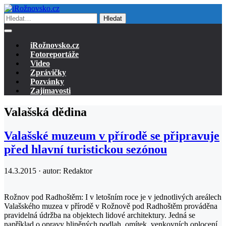
Hledat
iRožnovsko.cz
Fotoreportáže
Video
Zprávičky
Pozvánky
Zajímavosti
Valašská dědina
Valašské muzeum v přírodě se připravuje
před hlavní turistickou sezónou
14.3.2015 · autor:
Redaktor
Rožnov pod Radhoštěm: I v letošním roce je v jednotlivých areálech
Valašského muzea v přírodě v Rožnově pod Radhoštěm prováděna
pravidelná údržba na objektech lidové architektury. Jedná se
například o opravy hliněných podlah, omítek, venkovních oplocení,