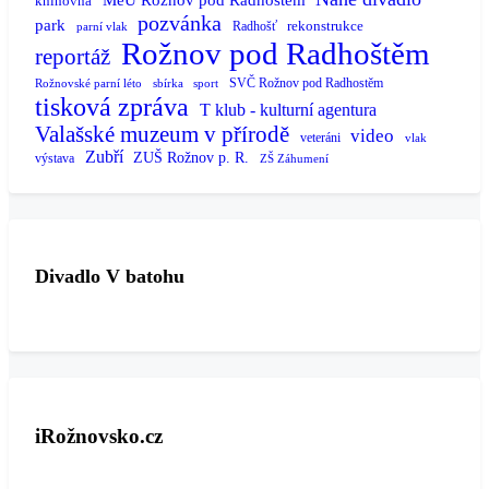
MěÚ Rožnov pod Radhoštěm
knihovna
pozvánka
park
rekonstrukce
Radhošť
parní vlak
Rožnov pod Radhoštěm
reportáž
SVČ Rožnov pod Radhostěm
Rožnovské parní léto
sbírka
sport
tisková zpráva
T klub - kulturní agentura
Valašské muzeum v přírodě
video
veteráni
vlak
Zubří
ZUŠ Rožnov p. R.
výstava
ZŠ Záhumení
Divadlo V batohu
iRožnovsko.cz