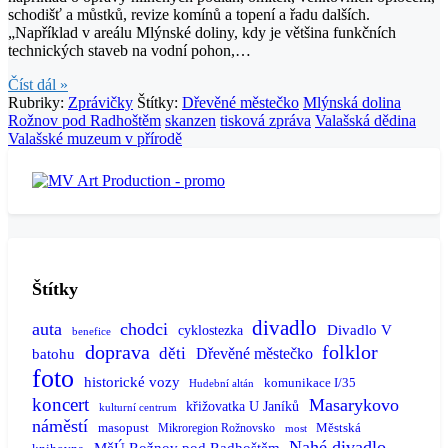
schodišť a můstků, revize komínů a topení a řadu dalších.
„Například v areálu Mlýnské doliny, kdy je většina funkčních
technických staveb na vodní pohon,…
Číst dál »
Rubriky:
Zprávičky
Štítky:
Dřevěné městečko
Mlýnská dolina
Rožnov pod Radhoštěm
skanzen
tisková zpráva
Valašská dědina
Valašské muzeum v přírodě
Štítky
divadlo
auta
chodci
Divadlo V
cyklostezka
benefice
doprava
folklor
děti
batohu
Dřevěné městečko
foto
historické vozy
komunikace I/35
Hudební altán
koncert
Masarykovo
křižovatka U Janíků
kulturní centrum
náměstí
masopust
Městská
Mikroregion Rožnovsko
most
Nahé divadlo