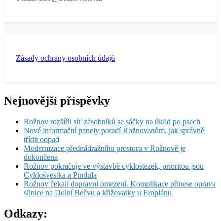
Zásady ochrany osobních údajů
Nejnovější příspěvky
Rožnov rozšířil síť zásobníků se sáčky na úklid po psech
Nové informační panely poradí Rožnovanům, jak správně
třídit odpad
Modernizace přednádražního prostoru v Rožnově je
dokončena
Rožnov pokračuje ve výstavbě cyklostezek, prioritou jsou
Cyklošvestka a Pindula
Rožnov čekají dopravní omezení. Komplikace přinese oprava
silnice na Dolní Bečvu a křižovatky u Eroplánu
Odkazy: