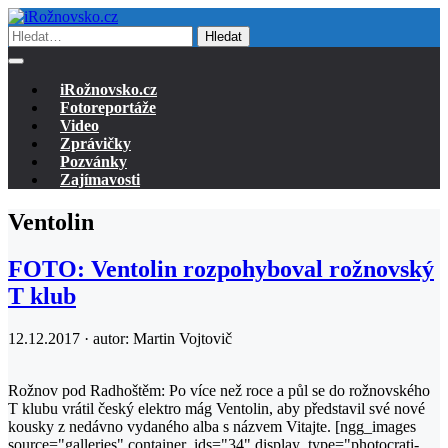
Hledat
iRožnovsko.cz
Fotoreportáže
Video
Zprávičky
Pozvánky
Zajímavosti
Ventolin
FOTO: Ventolin rozpohyboval rožnovský
T klub
12.12.2017 · autor:
Martin Vojtovič
Rožnov pod Radhoštěm: Po více než roce a půl se do rožnovského
T klubu vrátil český elektro mág Ventolin, aby představil své nové
kousky z nedávno vydaného alba s názvem Vitajte. [ngg_images
source="galleries" container_ids="34" display_type="photocrati-