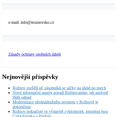
e-mail: info@iroznovsko.cz
Zásady ochrany osobních údajů
Nejnovější příspěvky
Rožnov rozšířil síť zásobníků se sáčky na úklid po psech
Nové informační panely poradí Rožnovanům, jak správně
třídit odpad
Modernizace přednádražního prostoru v Rožnově je
dokončena
Rožnov pokračuje ve výstavbě cyklostezek, prioritou jsou
Cyklošvestka a Pindula