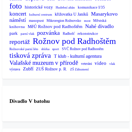
foto
historické vozy
komunikace I/35
Hudební altán
koncert
Masarykovo
křižovatka U Janíků
kulturní centrum
náměstí
masopust
Městská
Mikroregion Rožnovsko
most
Nahé divadlo
MěÚ Rožnov pod Radhoštěm
knihovna
pozvánka
park
rekonstrukce
Radhošť
parní vlak
Rožnov pod Radhoštěm
reportáž
SVČ Rožnov pod Radhostěm
Rožnovské parní léto
sbírka
sport
tisková zpráva
T klub - kulturní agentura
Valašské muzeum v přírodě
video
veteráni
vlak
Zubří
ZUŠ Rožnov p. R.
výstava
ZŠ Záhumení
Divadlo V batohu