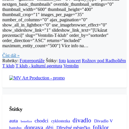
nextgen_basic_thumbnails" override_thumbnail_settings="0"
thumbnail_width="600" thumbnail_height="400"
thumbnail_crop="1" images_per_page="35"
number_of_columns="0" ajax_pagination="0"
show_all_in_lightbox="0" use_imagebrowser_effect="0"
show_slideshow_link="1" slideshow_link_text="[Ukázat
prezentaci]" slug="Ventolin-T-klub" order_by="sortorder"
order_direction="ASC" returns="included"
maximum_entity_count="500"] Více info na…
Číst dál »
Rubriky:
Fotoreportáže
Štítky:
foto
koncert
Rožnov pod Radhoštěm
T klub
T klub - kulturní agentura
Ventolin
Štítky
divadlo
auta
chodci
Divadlo V
cyklostezka
benefice
doprava
folklor
děti
batohu
Dřevěné městečko