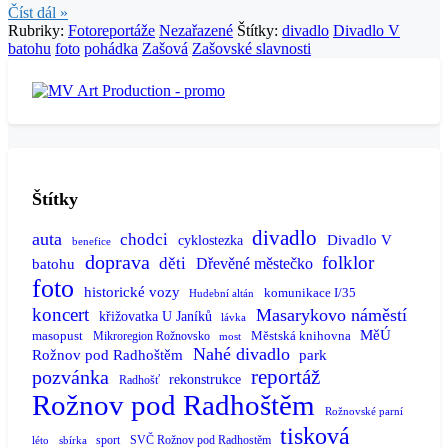
Číst dál »
Rubriky:
Fotoreportáže
Nezařazené
Štítky:
divadlo
Divadlo V
batohu
foto
pohádka
Zašová
Zašovské slavnosti
Štítky
divadlo
auta
chodci
Divadlo V
cyklostezka
benefice
doprava
folklor
děti
batohu
Dřevěné městečko
foto
historické vozy
komunikace I/35
Hudební altán
koncert
Masarykovo náměstí
křižovatka U Janíků
lávka
MěÚ
masopust
Městská knihovna
Mikroregion Rožnovsko
most
Nahé divadlo
Rožnov pod Radhoštěm
park
reportáž
pozvánka
rekonstrukce
Radhošť
Rožnov pod Radhoštěm
Rožnovské parní
tisková
sport
SVČ Rožnov pod Radhostěm
léto
sbírka