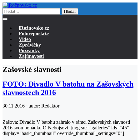
Hledat
iRožnovsko.cz
Fotoreportáže
Video
Zprávičky
Pozvánky
Zajímavosti
Zašovské slavnosti
FOTO: Divadlo V batohu na Zašovských
slavnostech 2016
30.11.2016 · autor:
Redaktor
Zašová: Divadlo V batohu zahrálo v rámci Zašovských slavností
2016 svou pohádku O Nebojsovi. [ngg src="galleries" ids="45"
display="basic_thumbnail" override_thumbnail_settings="0"]