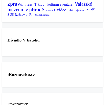
zpráva
Valašské
T klub - kulturní agentura
T klub
muzeum v přírodě
video
Zubří
veteráni
výstava
vlak
ZUŠ Rožnov p. R.
ZŠ Záhumení
Divadlo V batohu
iRožnovsko.cz
Provozovatel: