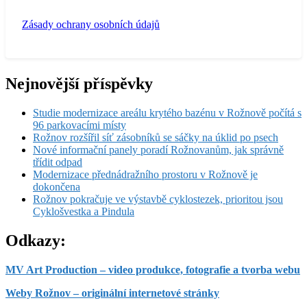
Zásady ochrany osobních údajů
Nejnovější příspěvky
Studie modernizace areálu krytého bazénu v Rožnově počítá s
96 parkovacími místy
Rožnov rozšířil síť zásobníků se sáčky na úklid po psech
Nové informační panely poradí Rožnovanům, jak správně
třídit odpad
Modernizace přednádražního prostoru v Rožnově je
dokončena
Rožnov pokračuje ve výstavbě cyklostezek, prioritou jsou
Cyklošvestka a Pindula
Odkazy:
MV Art Production – video produkce, fotografie a tvorba webu
Weby Rožnov – originální internetové stránky