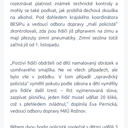
rozeznávat platnost známek technické kontroly a
mohly se také podívat, jak probíhá dechová zkouška
na alkohol. Pod dohledem krajského koordinátora
BESIPu a vedoucí odboru dopravy „malí policisté“
zkontrolovali, zda jsou řidiči již připraveni na zimu a
mají přezuty zimní pneumatiky. Zimní sezóna totiž
začíná již od 1. listopadu.
„Poctiví řidiči obdrželi od dětí namalovaný obrázek a
usměvavého smajlíka. Ne ve všech případech, ale
bylo vše v pořádku. V tom případě „opravdický
policista“ vyměřil pokutu podle zákona a děti vyměřily
pro řidiče další trest – říct vyjmenovaná slova,
zazpívat písničku, jeden řidič musel udělat 20 kliků,
což s přehledem zvládnul,“ doplnila Eva Pernická,
vedoucí odboru dopravy MěÚ Rožnov.
Během dvou hodin policisté společně s dětmi udělili 3