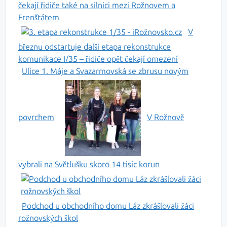
čekají řidiče také na silnici mezi Rožnovem a
Frenštátem
V
březnu odstartuje další etapa rekonstrukce
komunikace I/35 – řidiče opět čekají omezení
Ulice 1. Máje a Svazarmovská se zbrusu novým
povrchem
V Rožnově
vybrali na Světlušku skoro 14 tisíc korun
Podchod u obchodního domu Láz zkrášlovali žáci
rožnovských škol