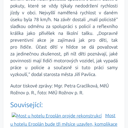
pokuty, které se vždy týkaly nedodržení rychlosti
jízdy v obci. Nejvyšší naměřená rychlost v daném
úseku byla 78 km/h. Na závěr dostali „malí policisté“
sladkou odměnu za spolupráci s policií a reflexního
králíka jako přívěšek na školní tašku. „Dopravně
preventivní akce je zajímavá jak pro děti, tak
pro řidiče. Účast dětí v hlídce se dá považovat
za jedinečnou zkušenost, při níž děti poznávají, jaké
povinnosti mají řidiči motorových vozidel, jak vypadá
práce u policie a současně si tuto práci samy
vyzkouší,“ dodal starosta města Jiří Pavlica.
Autor tiskové zprávy: Mgr. Petra Graclíková, MěÚ
Rožnov p. R., foto: MěÚ Rožnov p. R.
Související:
Most
u hotelu Eroplán bude tři měsíce uzavřen, komplikace