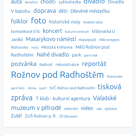
divadlo
auta
chodci
Divadlo
cyklostezka
benefice
doprava
děti
Dřevěné městečko
V batohu
foto
folklor
historické vozy
Hudební altán
koncert
křižovatka U
komunikace I/35
kulturní centrum
Masarykovo náměstí
Janíků
masopust
Mikroregion
MěÚ Rožnov pod
Městská knihovna
Rožnovsko
most
Nahé divadlo
Radhoštěm
park
parní vlak
reportáž
pozvánka
rekonstrukce
Radhošť
Rožnov pod Radhoštěm
Rožnovské
tisková
SVČ Rožnov pod Radhostěm
parní léto
sbírka
sport
zpráva
Valašské
T klub - kulturní agentura
muzeum v přírodě
video
veteráni
výstava
vlak
Zubří
ZUŠ Rožnov p. R.
ZŠ Záhumení