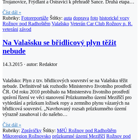
Trojanovice, Frýdlant a Ostravici k přehradě Šance. Druhá etapa…
Číst dál »
Rubriky:
Fotoreportáže
Štítky:
auta
doprava
foto
historické vozy
Rožnov pod Radhoštěm
Valašsko
Veterán Car Club Rožnov p. R.
veteráni
závod
Na Valašsku se břidlicový plyn těžit
nebude
14.3.2015 · autor:
Redaktor
Valašsko: Plyn z tzv. břidlicových souvrství se na Valašsku těžit
nebude. Definitivně tak rozhodlo Ministerstvo životního prostředí
ČR. Od roku 2010 probíhalo na Ministerstvu životního prostředí
správní řízení ve věci stanovení Průzkumného území Meziříčí pro
vyhledání a průzkum ložisek ropy a zemního plynu vázaných na
břidlicová souvrství. „Navrhovaný rozsah průzkumného území
výrazně zasahoval i do našeho…
Číst dál »
Rubriky:
Zprávičky
Štítky:
MěÚ Rožnov pod Radhoštěm
Mikroregion Rožnovsko
průzkumné území Meziříčí
Rožnov pod