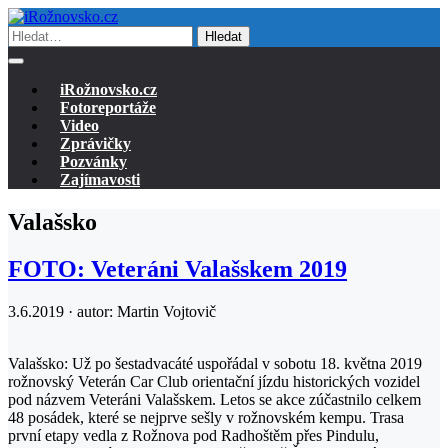
Hledat
iRožnovsko.cz
Fotoreportáže
Video
Zprávičky
Pozvánky
Zajímavosti
Valašsko
FOTO: Veteráni Valašskem 2019
3.6.2019 · autor:
Martin Vojtovič
Valašsko: Už po šestadvacáté uspořádal v sobotu 18. května 2019
rožnovský Veterán Car Club orientační jízdu historických vozidel
pod názvem Veteráni Valašskem. Letos se akce zúčastnilo celkem
48 posádek, které se nejprve sešly v rožnovském kempu. Trasa
první etapy vedla z Rožnova pod Radhoštěm přes Pindulu,