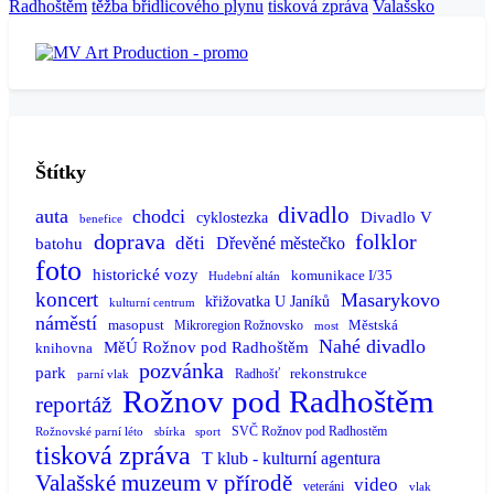
Radhoštěm
těžba břidlicového plynu
tisková zpráva
Valašsko
Štítky
divadlo
auta
chodci
Divadlo V
cyklostezka
benefice
doprava
folklor
děti
batohu
Dřevěné městečko
foto
historické vozy
komunikace I/35
Hudební altán
koncert
Masarykovo
křižovatka U Janíků
kulturní centrum
náměstí
masopust
Městská
Mikroregion Rožnovsko
most
Nahé divadlo
MěÚ Rožnov pod Radhoštěm
knihovna
pozvánka
park
rekonstrukce
Radhošť
parní vlak
Rožnov pod Radhoštěm
reportáž
SVČ Rožnov pod Radhostěm
Rožnovské parní léto
sbírka
sport
tisková zpráva
T klub - kulturní agentura
Valašské muzeum v přírodě
video
veteráni
vlak