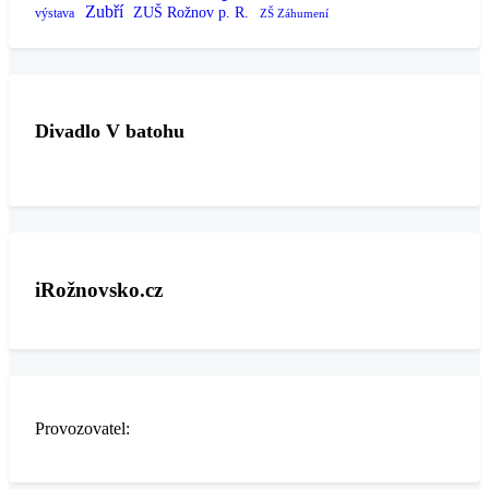
Zubří
ZUŠ Rožnov p. R.
výstava
ZŠ Záhumení
Divadlo V batohu
iRožnovsko.cz
Provozovatel: