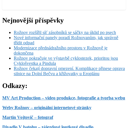
Nejnovější příspěvky
Rožnov rozšířil síť zásobníků se sáčky na úklid po psech
Nové informační panely poradí Rožnovanům, jak správně
třídit odpad
Modernizace přednádražního prostoru v Rožnově je
dokončena
Rožnov pokračuje ve výstavbě cyklostezek, prioritou jsou
Cyklošvestka a Pindula
Rožnov čekají dopravní omezení. Komplikace přinese oprava
silnice na Dolní Bečvu a křižovatky u Eroplánu
Odkazy:
MV Art Production – video produkce, fotografie a tvorba webu
Weby Rožnov – originální internetové stránky
Martin Vojtovič – fotograf
Divadlo V batohu – zájezdové loutkové divadlo